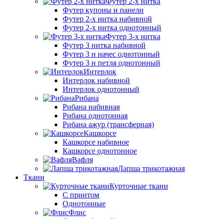
Футер 2-х нитка
Футер купоны и панели
Футер 2-х нитка набивной
Футер 2-х нитка однотонный
Футер 3-х нитка
Футер 3 нитка набивной
Футер 3 н начес однотонный
Футер 3 н петля однотонный
Интерлок
Интерлок набивной
Интерлок однотонный
Рибана
Рибана набивная
Рибана однотонная
Рибана ажур (трансферная)
Кашкорсе
Кашкорсе набивное
Кашкорсе однотонное
Вафля
Лапша трикотажная
Ткани
Курточные ткани
С принтом
Однотонные
Флис