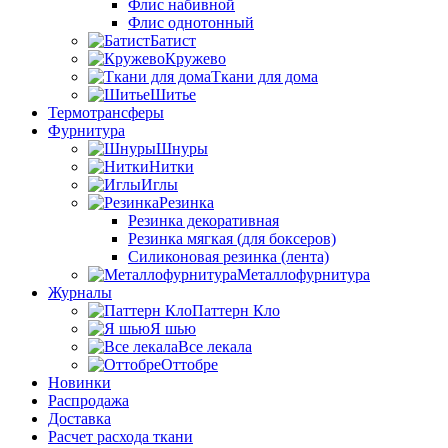
Флис набивной
Флис однотонный
Батист
Кружево
Ткани для дома
Шитье
Термотрансферы
Фурнитура
Шнуры
Нитки
Иглы
Резинка
Резинка декоративная
Резинка мягкая (для боксеров)
Силиконовая резинка (лента)
Металлофурнитура
Журналы
Паттерн Кло
Я шью
Все лекала
Оттобре
Новинки
Распродажа
Доставка
Расчет расхода ткани