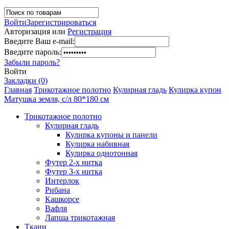
Войти
Зарегистрироваться
Авторизация или
Регистрация
Введите Ваш e-mail:
Введите пароль:
Забыли пароль?
Войти
Закладки (0)
Главная
Трикотажное полотно
Кулирная гладь
Кулирка купон
Матушка земля, с/л 80*180 см
Трикотажное полотно
Кулирная гладь
Кулирка купоны и панели
Кулирка набивная
Кулирка однотонная
Футер 2-х нитка
Футер 3-х нитка
Интерлок
Рибана
Кашкорсе
Вафля
Лапша трикотажная
Ткани