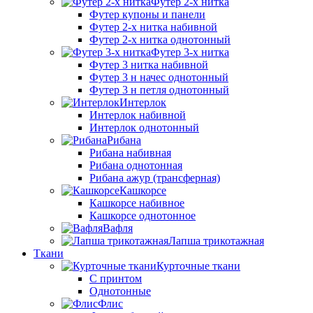
Футер 2-х нитка
Футер купоны и панели
Футер 2-х нитка набивной
Футер 2-х нитка однотонный
Футер 3-х нитка
Футер 3 нитка набивной
Футер 3 н начес однотонный
Футер 3 н петля однотонный
Интерлок
Интерлок набивной
Интерлок однотонный
Рибана
Рибана набивная
Рибана однотонная
Рибана ажур (трансферная)
Кашкорсе
Кашкорсе набивное
Кашкорсе однотонное
Вафля
Лапша трикотажная
Ткани
Курточные ткани
С принтом
Однотонные
Флис