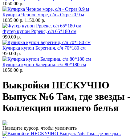
1050.00 р.
Кулирка Черное море, с/л - Отрез 0,9 м
1035.00 р.
1150.00 р.
Футер купон Рррекс, с/л 65*180 см
990.00 р.
Кулирка купон Берегиня, с/л 70*180 см
950.00 р.
Кулирка купон Балерина, с/л 80*180 см
1050.00 р.
Выкройки НЕСКУЧНО
Выпуск №6 Там, где звезды -
Коллекция нижнего белья
Наведите курсор, чтобы увеличить