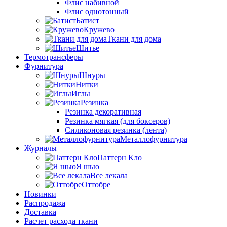
Флис набивной
Флис однотонный
Батист
Кружево
Ткани для дома
Шитье
Термотрансферы
Фурнитура
Шнуры
Нитки
Иглы
Резинка
Резинка декоративная
Резинка мягкая (для боксеров)
Силиконовая резинка (лента)
Металлофурнитура
Журналы
Паттерн Кло
Я шью
Все лекала
Оттобре
Новинки
Распродажа
Доставка
Расчет расхода ткани