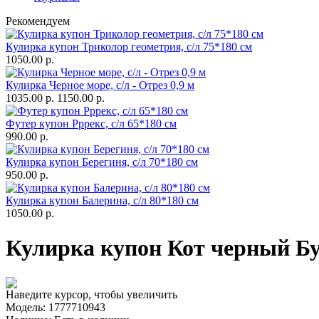
Рекомендуем
Кулирка купон Триколор геометрия, с/л 75*180 см
1050.00 р.
Кулирка Черное море, с/л - Отрез 0,9 м
1035.00 р.
1150.00 р.
Футер купон Рррекс, с/л 65*180 см
990.00 р.
Кулирка купон Берегиня, с/л 70*180 см
950.00 р.
Кулирка купон Балерина, с/л 80*180 см
1050.00 р.
Кулирка купон Кот черный Бу
Наведите курсор, чтобы увеличить
Модель:
1777710943