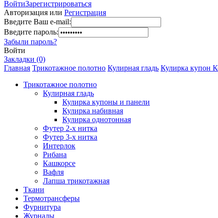
Войти
Зарегистрироваться
Авторизация или
Регистрация
Введите Ваш e-mail:
Введите пароль:
Забыли пароль?
Войти
Закладки (0)
Главная
Трикотажное полотно
Кулирная гладь
Кулирка купон К
Трикотажное полотно
Кулирная гладь
Кулирка купоны и панели
Кулирка набивная
Кулирка однотонная
Футер 2-х нитка
Футер 3-х нитка
Интерлок
Рибана
Кашкорсе
Вафля
Лапша трикотажная
Ткани
Термотрансферы
Фурнитура
Журналы