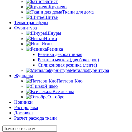
Батист
Кружево
Ткани для дома
Шитье
Термотрансферы
Фурнитура
Шнуры
Нитки
Иглы
Резинка
Резинка декоративная
Резинка мягкая (для боксеров)
Силиконовая резинка (лента)
Металлофурнитура
Журналы
Паттерн Кло
Я шью
Все лекала
Оттобре
Новинки
Распродажа
Доставка
Расчет расхода ткани