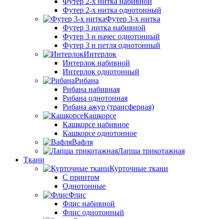
Футер 2-х нитка набивной
Футер 2-х нитка однотонный
Футер 3-х нитка
Футер 3 нитка набивной
Футер 3 н начес однотонный
Футер 3 н петля однотонный
Интерлок
Интерлок набивной
Интерлок однотонный
Рибана
Рибана набивная
Рибана однотонная
Рибана ажур (трансферная)
Кашкорсе
Кашкорсе набивное
Кашкорсе однотонное
Вафля
Лапша трикотажная
Ткани
Курточные ткани
С принтом
Однотонные
Флис
Флис набивной
Флис однотонный