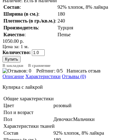
Наличие:
Есть в наличии
Состав
:
92% хлопок, 8% лайкра
Ширина (в см.)
:
180
Плотность (в гр./кв.м.)
:
240
Производитель
:
Турция
Качество
:
Пенье
1050.00 р.
Цена за: 1 м.
Количество:
В закладки
В сравнение
Рейтинг:
0
/5
Написать отзыв
Описание
Характеристики
Отзывы (0)
Кулирка с лайкрой
Общие характеристики
Цвет
розовый
Пол и возраст
Пол
Девочки:Мальчики
Характеристики тканей
Состав
92% хлопок, 8% лайкра
Ширина (в см.)
180