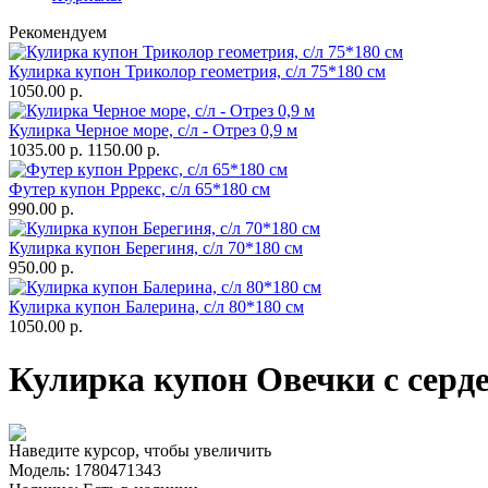
Рекомендуем
Кулирка купон Триколор геометрия, с/л 75*180 см
1050.00 р.
Кулирка Черное море, с/л - Отрез 0,9 м
1035.00 р.
1150.00 р.
Футер купон Рррекс, с/л 65*180 см
990.00 р.
Кулирка купон Берегиня, с/л 70*180 см
950.00 р.
Кулирка купон Балерина, с/л 80*180 см
1050.00 р.
Кулирка купон Овечки с серде
Наведите курсор, чтобы увеличить
Модель:
1780471343