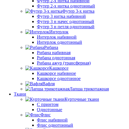
Футер 2-х нитка набивной
Футер 2-х нитка однотонный
Футер 3-х нитка
Футер 3 нитка набивной
Футер 3 н начес однотонный
Футер 3 н петля однотонный
Интерлок
Интерлок набивной
Интерлок однотонный
Рибана
Рибана набивная
Рибана однотонная
Рибана ажур (трансферная)
Кашкорсе
Кашкорсе набивное
Кашкорсе однотонное
Вафля
Лапша трикотажная
Ткани
Курточные ткани
С принтом
Однотонные
Флис
Флис набивной
Флис однотонный