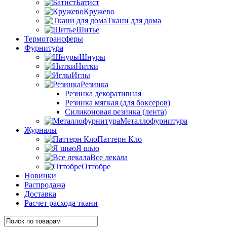
Батист
Кружево
Ткани для дома
Шитье
Термотрансферы
Фурнитура
Шнуры
Нитки
Иглы
Резинка
Резинка декоративная
Резинка мягкая (для боксеров)
Силиконовая резинка (лента)
Металлофурнитура
Журналы
Паттерн Кло
Я шью
Все лекала
Оттобре
Новинки
Распродажа
Доставка
Расчет расхода ткани