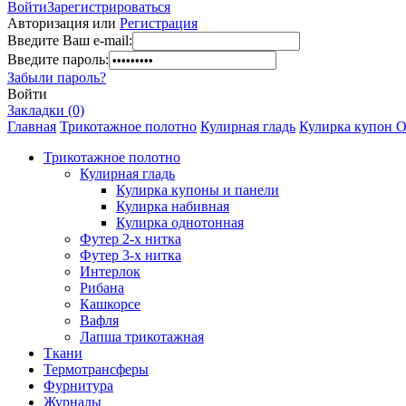
Войти
Зарегистрироваться
Авторизация или
Регистрация
Введите Ваш e-mail:
Введите пароль:
Забыли пароль?
Войти
Закладки (0)
Главная
Трикотажное полотно
Кулирная гладь
Кулирка купон Ов
Трикотажное полотно
Кулирная гладь
Кулирка купоны и панели
Кулирка набивная
Кулирка однотонная
Футер 2-х нитка
Футер 3-х нитка
Интерлок
Рибана
Кашкорсе
Вафля
Лапша трикотажная
Ткани
Термотрансферы
Фурнитура
Журналы