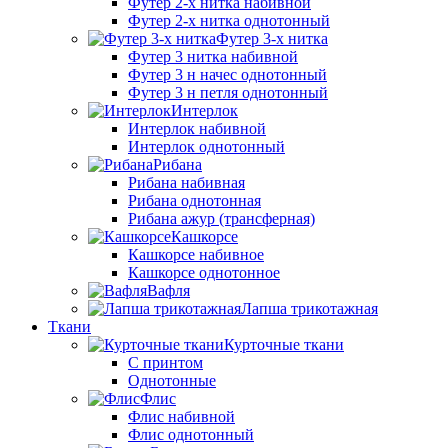
Футер 2-х нитка набивной
Футер 2-х нитка однотонный
Футер 3-х нитка
Футер 3 нитка набивной
Футер 3 н начес однотонный
Футер 3 н петля однотонный
Интерлок
Интерлок набивной
Интерлок однотонный
Рибана
Рибана набивная
Рибана однотонная
Рибана ажур (трансферная)
Кашкорсе
Кашкорсе набивное
Кашкорсе однотонное
Вафля
Лапша трикотажная
Ткани
Курточные ткани
С принтом
Однотонные
Флис
Флис набивной
Флис однотонный