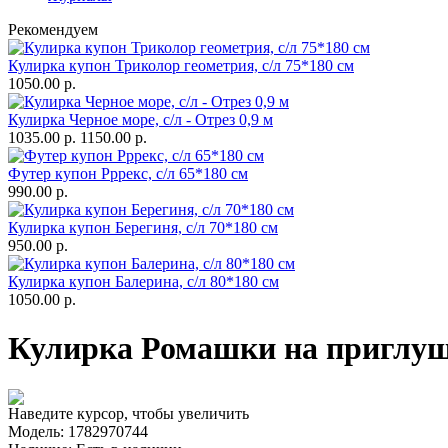
Рекомендуем
Кулирка купон Триколор геометрия, с/л 75*180 см
1050.00 р.
Кулирка Черное море, с/л - Отрез 0,9 м
1035.00 р.
1150.00 р.
Футер купон Рррекс, с/л 65*180 см
990.00 р.
Кулирка купон Берегиня, с/л 70*180 см
950.00 р.
Кулирка купон Балерина, с/л 80*180 см
1050.00 р.
Кулирка Ромашки на приглушё
Наведите курсор, чтобы увеличить
Модель:
1782970744