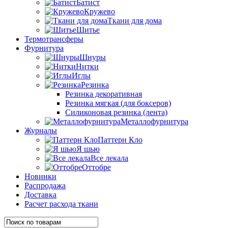
Батист
Кружево
Ткани для дома
Шитье
Термотрансферы
Фурнитура
Шнуры
Нитки
Иглы
Резинка
Резинка декоративная
Резинка мягкая (для боксеров)
Силиконовая резинка (лента)
Металлофурнитура
Журналы
Паттерн Кло
Я шью
Все лекала
Оттобре
Новинки
Распродажа
Доставка
Расчет расхода ткани