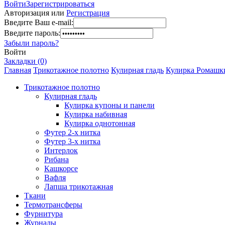
Войти
Зарегистрироваться
Авторизация или
Регистрация
Введите Ваш e-mail:
Введите пароль:
Забыли пароль?
Войти
Закладки (0)
Главная
Трикотажное полотно
Кулирная гладь
Кулирка Ромашки
Трикотажное полотно
Кулирная гладь
Кулирка купоны и панели
Кулирка набивная
Кулирка однотонная
Футер 2-х нитка
Футер 3-х нитка
Интерлок
Рибана
Кашкорсе
Вафля
Лапша трикотажная
Ткани
Термотрансферы
Фурнитура
Журналы