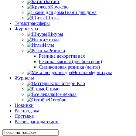
Батист
Кружево
Ткани для дома
Шитье
Термотрансферы
Фурнитура
Шнуры
Нитки
Иглы
Резинка
Резинка декоративная
Резинка мягкая (для боксеров)
Силиконовая резинка (лента)
Металлофурнитура
Журналы
Паттерн Кло
Я шью
Все лекала
Оттобре
Новинки
Распродажа
Доставка
Расчет расхода ткани