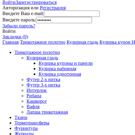
Войти
Зарегистрироваться
Авторизация или
Регистрация
Введите Ваш e-mail:
Введите пароль:
Забыли пароль?
Войти
Закладки (0)
Главная
Трикотажное полотно
Кулирная гладь
Кулирка купон Н
Трикотажное полотно
Кулирная гладь
Кулирка купоны и панели
Кулирка набивная
Кулирка однотонная
Футер 2-х нитка
Футер 3-х нитка
Интерлок
Рибана
Кашкорсе
Вафля
Лапша трикотажная
Ткани
Термотрансферы
Фурнитура
Журналы