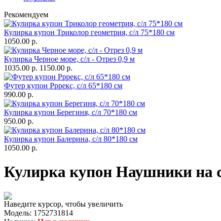
Рекомендуем
Кулирка купон Триколор геометрия, с/л 75*180 см
1050.00 р.
Кулирка Черное море, с/л - Отрез 0,9 м
1035.00 р.
1150.00 р.
Футер купон Рррекс, с/л 65*180 см
990.00 р.
Кулирка купон Берегиня, с/л 70*180 см
950.00 р.
Кулирка купон Балерина, с/л 80*180 см
1050.00 р.
Кулирка купон Наушники на се
Наведите курсор, чтобы увеличить
Модель:
1752731814