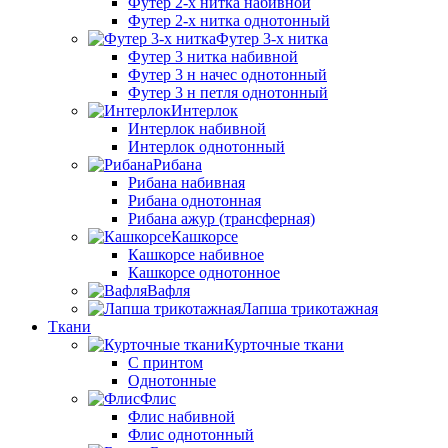
Футер 2-х нитка набивной
Футер 2-х нитка однотонный
Футер 3-х нитка
Футер 3 нитка набивной
Футер 3 н начес однотонный
Футер 3 н петля однотонный
Интерлок
Интерлок набивной
Интерлок однотонный
Рибана
Рибана набивная
Рибана однотонная
Рибана ажур (трансферная)
Кашкорсе
Кашкорсе набивное
Кашкорсе однотонное
Вафля
Лапша трикотажная
Ткани
Курточные ткани
С принтом
Однотонные
Флис
Флис набивной
Флис однотонный