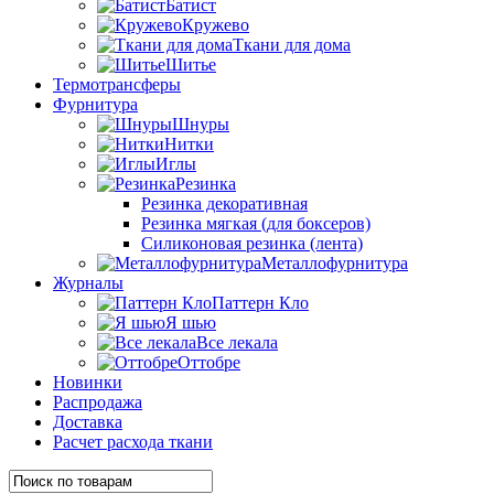
Батист
Кружево
Ткани для дома
Шитье
Термотрансферы
Фурнитура
Шнуры
Нитки
Иглы
Резинка
Резинка декоративная
Резинка мягкая (для боксеров)
Силиконовая резинка (лента)
Металлофурнитура
Журналы
Паттерн Кло
Я шью
Все лекала
Оттобре
Новинки
Распродажа
Доставка
Расчет расхода ткани