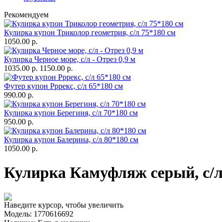
Рекомендуем
Кулирка купон Триколор геометрия, с/л 75*180 см
1050.00 р.
Кулирка Черное море, с/л - Отрез 0,9 м
1035.00 р.
1150.00 р.
Футер купон Рррекс, с/л 65*180 см
990.00 р.
Кулирка купон Берегиня, с/л 70*180 см
950.00 р.
Кулирка купон Балерина, с/л 80*180 см
1050.00 р.
Кулирка Камуфляж серый, с/л 
Наведите курсор, чтобы увеличить
Модель:
1770616692