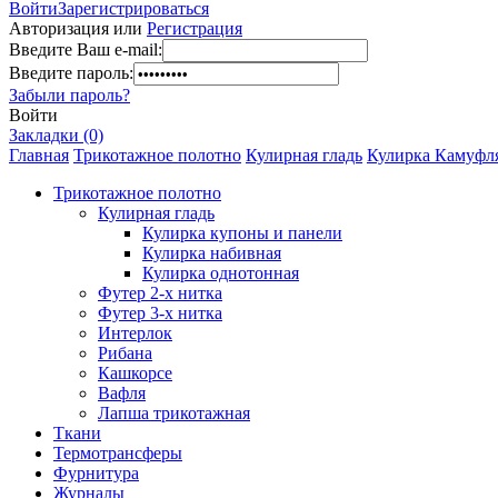
Войти
Зарегистрироваться
Авторизация или
Регистрация
Введите Ваш e-mail:
Введите пароль:
Забыли пароль?
Войти
Закладки (0)
Главная
Трикотажное полотно
Кулирная гладь
Кулирка Камуфляж
Трикотажное полотно
Кулирная гладь
Кулирка купоны и панели
Кулирка набивная
Кулирка однотонная
Футер 2-х нитка
Футер 3-х нитка
Интерлок
Рибана
Кашкорсе
Вафля
Лапша трикотажная
Ткани
Термотрансферы
Фурнитура
Журналы