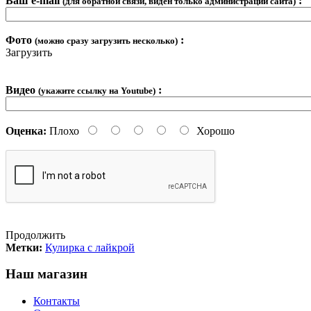
Ваш e-mail
:
(для обратной связи, виден только администрации сайта)
Фото
:
(можно сразу загрузить несколько)
Загрузить
Видео
:
(укажите ссылку на Youtube)
Оценка:
Плохо
Хорошо
Продолжить
Метки:
Кулирка с лайкрой
Наш магазин
Контакты