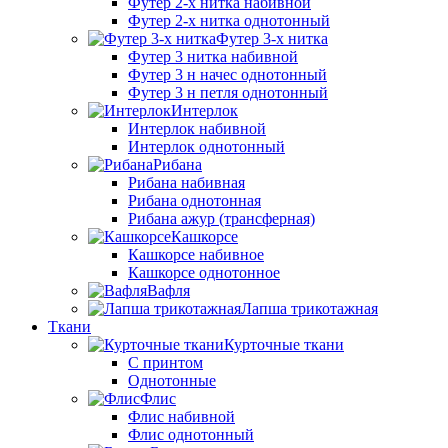
Футер 2-х нитка набивной
Футер 2-х нитка однотонный
Футер 3-х нитка
Футер 3 нитка набивной
Футер 3 н начес однотонный
Футер 3 н петля однотонный
Интерлок
Интерлок набивной
Интерлок однотонный
Рибана
Рибана набивная
Рибана однотонная
Рибана ажур (трансферная)
Кашкорсе
Кашкорсе набивное
Кашкорсе однотонное
Вафля
Лапша трикотажная
Ткани
Курточные ткани
С принтом
Однотонные
Флис
Флис набивной
Флис однотонный