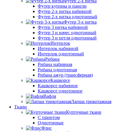
Футер 2-х нитка
Футер купоны и панели
Футер 2-х нитка набивной
Футер 2-х нитка однотонный
Футер 3-х нитка
Футер 3 нитка набивной
Футер 3 н начес однотонный
Футер 3 н петля однотонный
Интерлок
Интерлок набивной
Интерлок однотонный
Рибана
Рибана набивная
Рибана однотонная
Рибана ажур (трансферная)
Кашкорсе
Кашкорсе набивное
Кашкорсе однотонное
Вафля
Лапша трикотажная
Ткани
Курточные ткани
С принтом
Однотонные
Флис