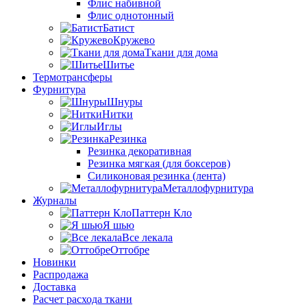
Флис набивной
Флис однотонный
Батист
Кружево
Ткани для дома
Шитье
Термотрансферы
Фурнитура
Шнуры
Нитки
Иглы
Резинка
Резинка декоративная
Резинка мягкая (для боксеров)
Силиконовая резинка (лента)
Металлофурнитура
Журналы
Паттерн Кло
Я шью
Все лекала
Оттобре
Новинки
Распродажа
Доставка
Расчет расхода ткани