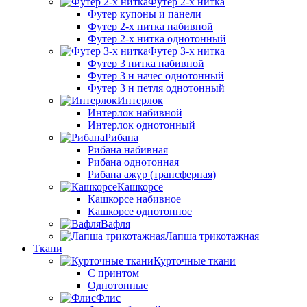
Футер 2-х нитка
Футер купоны и панели
Футер 2-х нитка набивной
Футер 2-х нитка однотонный
Футер 3-х нитка
Футер 3 нитка набивной
Футер 3 н начес однотонный
Футер 3 н петля однотонный
Интерлок
Интерлок набивной
Интерлок однотонный
Рибана
Рибана набивная
Рибана однотонная
Рибана ажур (трансферная)
Кашкорсе
Кашкорсе набивное
Кашкорсе однотонное
Вафля
Лапша трикотажная
Ткани
Курточные ткани
С принтом
Однотонные
Флис