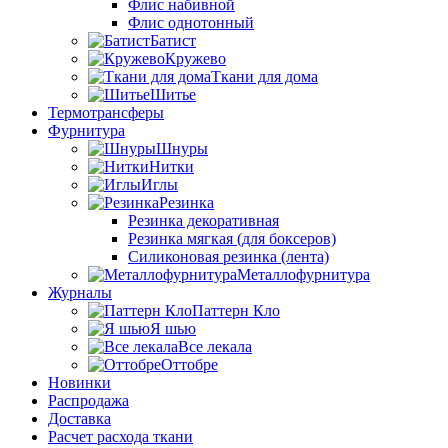
Флис набивной
Флис однотонный
Батист
Кружево
Ткани для дома
Шитье
Термотрансферы
Фурнитура
Шнуры
Нитки
Иглы
Резинка
Резинка декоративная
Резинка мягкая (для боксеров)
Силиконовая резинка (лента)
Металлофурнитура
Журналы
Паттерн Кло
Я шью
Все лекала
Оттобре
Новинки
Распродажа
Доставка
Расчет расхода ткани