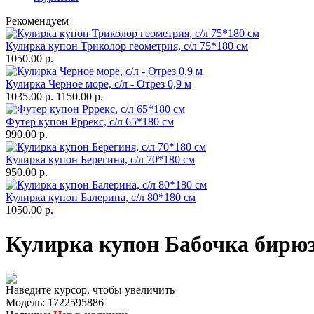
Рекомендуем
Кулирка купон Триколор геометрия, с/л 75*180 см
1050.00 р.
Кулирка Черное море, с/л - Отрез 0,9 м
1035.00 р.
1150.00 р.
Футер купон Рррекс, с/л 65*180 см
990.00 р.
Кулирка купон Берегиня, с/л 70*180 см
950.00 р.
Кулирка купон Балерина, с/л 80*180 см
1050.00 р.
Кулирка купон Бабочка бирюз
Наведите курсор, чтобы увеличить
Модель:
1722595886