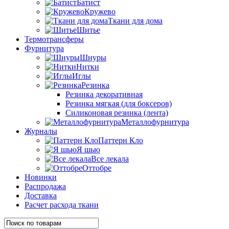
Батист
Кружево
Ткани для дома
Шитье
Термотрансферы
Фурнитура
Шнуры
Нитки
Иглы
Резинка
Резинка декоративная
Резинка мягкая (для боксеров)
Силиконовая резинка (лента)
Металлофурнитура
Журналы
Паттерн Кло
Я шью
Все лекала
Оттобре
Новинки
Распродажа
Доставка
Расчет расхода ткани