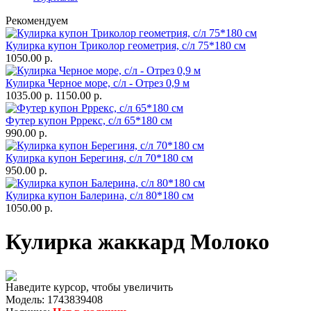
Рекомендуем
Кулирка купон Триколор геометрия, с/л 75*180 см
1050.00 р.
Кулирка Черное море, с/л - Отрез 0,9 м
1035.00 р.
1150.00 р.
Футер купон Рррекс, с/л 65*180 см
990.00 р.
Кулирка купон Берегиня, с/л 70*180 см
950.00 р.
Кулирка купон Балерина, с/л 80*180 см
1050.00 р.
Кулирка жаккард Молоко
Наведите курсор, чтобы увеличить
Модель:
1743839408