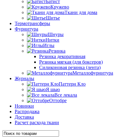
Батист
Кружево
Ткани для дома
Шитье
Термотрансферы
Фурнитура
Шнуры
Нитки
Иглы
Резинка
Резинка декоративная
Резинка мягкая (для боксеров)
Силиконовая резинка (лента)
Металлофурнитура
Журналы
Паттерн Кло
Я шью
Все лекала
Оттобре
Новинки
Распродажа
Доставка
Расчет расхода ткани