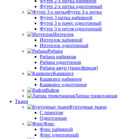
Футер 2-х нитка набивной
Футер 2-х нитка однотонный
Футер 3-х нитка
Футер 3 нитка набивной
Футер 3 н начес однотонный
Футер 3 н петля однотонный
Интерлок
Интерлок набивной
Интерлок однотонный
Рибана
Рибана набивная
Рибана однотонная
Рибана ажур (трансферная)
Кашкорсе
Кашкорсе набивное
Кашкорсе однотонное
Вафля
Лапша трикотажная
Ткани
Курточные ткани
С принтом
Однотонные
Флис
Флис набивной
Флис однотонный