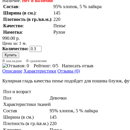
Наличие:
Нет в наличии
Состав
:
95% хлопок, 5 % лайкра
Ширина (в см.)
:
145
Плотность (в гр./кв.м.)
:
220
Качество
:
Пенье
Намотка
:
Рулон
990.00 р.
Цена за: 1 м.
Количество:
В закладки
В сравнение
Рейтинг:
0
/5
Написать отзыв
Описание
Характеристики
Отзывы (0)
Кулирная гладь качества пенье подойдет для пошива блузок, фу
Пол и возраст
Пол
Девочки
Характеристики тканей
Состав
95% хлопок, 5 % лайкра
Ширина (в см.)
145
Плотность (в гр./кв.м.)
220
Качество
Пенье