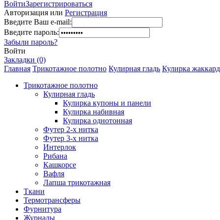
Войти
Зарегистрироваться
Авторизация или
Регистрация
Введите Ваш e-mail:
Введите пароль:
Забыли пароль?
Войти
Закладки (0)
Главная
Трикотажное полотно
Кулирная гладь
Кулирка жаккар
Трикотажное полотно
Кулирная гладь
Кулирка купоны и панели
Кулирка набивная
Кулирка однотонная
Футер 2-х нитка
Футер 3-х нитка
Интерлок
Рибана
Кашкорсе
Вафля
Лапша трикотажная
Ткани
Термотрансферы
Фурнитура
Журналы