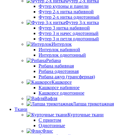
Футер 2-х нитка
Футер купоны и панели
Футер 2-х нитка набивной
Футер 2-х нитка однотонный
Футер 3-х нитка
Футер 3 нитка набивной
Футер 3 н начес однотонный
Футер 3 н петля однотонный
Интерлок
Интерлок набивной
Интерлок однотонный
Рибана
Рибана набивная
Рибана однотонная
Рибана ажур (трансферная)
Кашкорсе
Кашкорсе набивное
Кашкорсе однотонное
Вафля
Лапша трикотажная
Ткани
Курточные ткани
С принтом
Однотонные
Флис