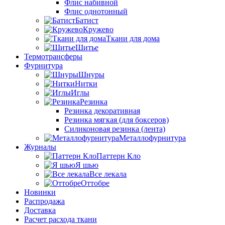
Флис набивной
Флис однотонный
Батист
Кружево
Ткани для дома
Шитье
Термотрансферы
Фурнитура
Шнуры
Нитки
Иглы
Резинка
Резинка декоративная
Резинка мягкая (для боксеров)
Силиконовая резинка (лента)
Металлофурнитура
Журналы
Паттерн Кло
Я шью
Все лекала
Оттобре
Новинки
Распродажа
Доставка
Расчет расхода ткани