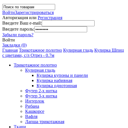
Войти
Зарегистрироваться
Авторизация или
Регистрация
Введите Ваш e-mail:
Введите пароль:
Забыли пароль?
Войти
Закладки (0)
Главная
Трикотажное полотно
Кулирная гладь
Кулирка Шпиц
с цветами, с/л Отрез - 0.7м
Трикотажное полотно
Кулирная гладь
Кулирка купоны и панели
Кулирка набивная
Кулирка однотонная
Футер 2-х нитка
Футер 3-х нитка
Интерлок
Рибана
Кашкорсе
Вафля
Лапша трикотажная
Ткани