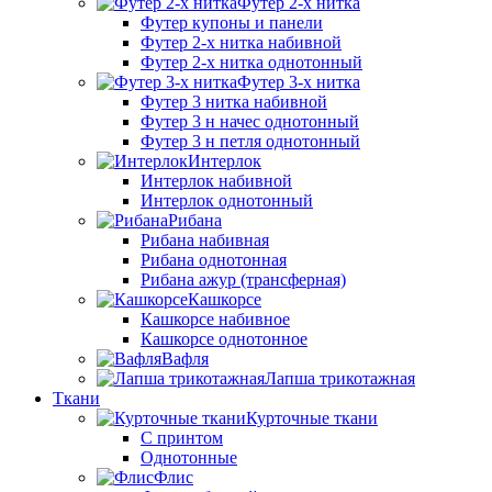
Футер 2-х нитка
Футер купоны и панели
Футер 2-х нитка набивной
Футер 2-х нитка однотонный
Футер 3-х нитка
Футер 3 нитка набивной
Футер 3 н начес однотонный
Футер 3 н петля однотонный
Интерлок
Интерлок набивной
Интерлок однотонный
Рибана
Рибана набивная
Рибана однотонная
Рибана ажур (трансферная)
Кашкорсе
Кашкорсе набивное
Кашкорсе однотонное
Вафля
Лапша трикотажная
Ткани
Курточные ткани
С принтом
Однотонные
Флис