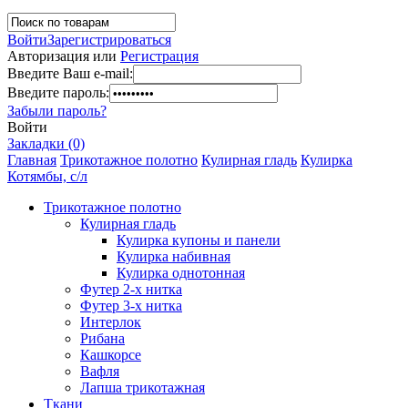
Войти
Зарегистрироваться
Авторизация или
Регистрация
Введите Ваш e-mail:
Введите пароль:
Забыли пароль?
Войти
Закладки (0)
Главная
Трикотажное полотно
Кулирная гладь
Кулирка
Котямбы, с/л
Трикотажное полотно
Кулирная гладь
Кулирка купоны и панели
Кулирка набивная
Кулирка однотонная
Футер 2-х нитка
Футер 3-х нитка
Интерлок
Рибана
Кашкорсе
Вафля
Лапша трикотажная
Ткани