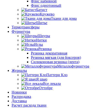
Флис набивной
Флис однотонный
Батист
Кружево
Ткани для дома
Шитье
Термотрансферы
Фурнитура
Шнуры
Нитки
Иглы
Резинка
Резинка декоративная
Резинка мягкая (для боксеров)
Силиконовая резинка (лента)
Металлофурнитура
Журналы
Паттерн Кло
Я шью
Все лекала
Оттобре
Новинки
Распродажа
Доставка
Расчет расхода ткани