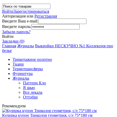
Войти
Зарегистрироваться
Авторизация или
Регистрация
Введите Ваш e-mail:
Введите пароль:
Забыли пароль?
Войти
Закладки (0)
Главная
Журналы
Выкройки НЕСКУЧНО №1 Коллекция про
белье
Трикотажное полотно
Ткани
Термотрансферы
Фурнитура
Журналы
Паттерн Кло
Я шью
Все лекала
Оттобре
Рекомендуем
Кулирка купон Триколор геометрия, с/л 75*180 см