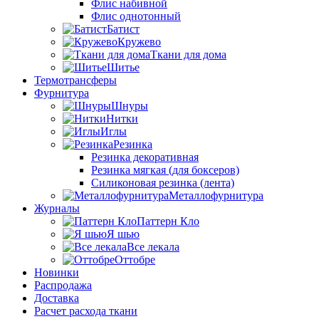
Флис набивной
Флис однотонный
Батист
Кружево
Ткани для дома
Шитье
Термотрансферы
Фурнитура
Шнуры
Нитки
Иглы
Резинка
Резинка декоративная
Резинка мягкая (для боксеров)
Силиконовая резинка (лента)
Металлофурнитура
Журналы
Паттерн Кло
Я шью
Все лекала
Оттобре
Новинки
Распродажа
Доставка
Расчет расхода ткани