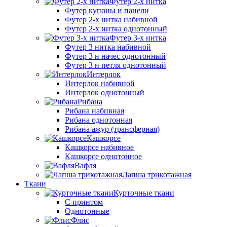
Футер 2-х нитка
Футер купоны и панели
Футер 2-х нитка набивной
Футер 2-х нитка однотонный
Футер 3-х нитка
Футер 3 нитка набивной
Футер 3 н начес однотонный
Футер 3 н петля однотонный
Интерлок
Интерлок набивной
Интерлок однотонный
Рибана
Рибана набивная
Рибана однотонная
Рибана ажур (трансферная)
Кашкорсе
Кашкорсе набивное
Кашкорсе однотонное
Вафля
Лапша трикотажная
Ткани
Курточные ткани
С принтом
Однотонные
Флис