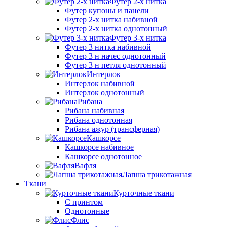
Футер 2-х нитка
Футер купоны и панели
Футер 2-х нитка набивной
Футер 2-х нитка однотонный
Футер 3-х нитка
Футер 3 нитка набивной
Футер 3 н начес однотонный
Футер 3 н петля однотонный
Интерлок
Интерлок набивной
Интерлок однотонный
Рибана
Рибана набивная
Рибана однотонная
Рибана ажур (трансферная)
Кашкорсе
Кашкорсе набивное
Кашкорсе однотонное
Вафля
Лапша трикотажная
Ткани
Курточные ткани
С принтом
Однотонные
Флис