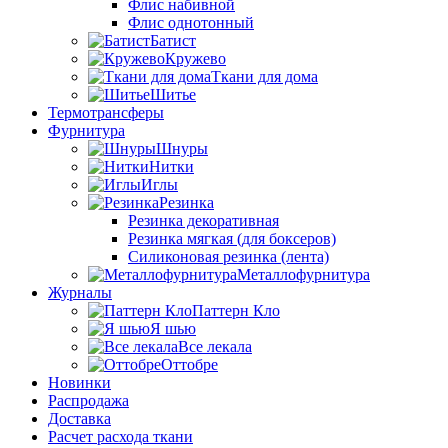
Флис набивной
Флис однотонный
Батист
Кружево
Ткани для дома
Шитье
Термотрансферы
Фурнитура
Шнуры
Нитки
Иглы
Резинка
Резинка декоративная
Резинка мягкая (для боксеров)
Силиконовая резинка (лента)
Металлофурнитура
Журналы
Паттерн Кло
Я шью
Все лекала
Оттобре
Новинки
Распродажа
Доставка
Расчет расхода ткани