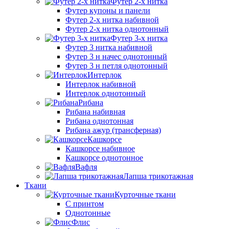
Футер 2-х нитка
Футер купоны и панели
Футер 2-х нитка набивной
Футер 2-х нитка однотонный
Футер 3-х нитка
Футер 3 нитка набивной
Футер 3 н начес однотонный
Футер 3 н петля однотонный
Интерлок
Интерлок набивной
Интерлок однотонный
Рибана
Рибана набивная
Рибана однотонная
Рибана ажур (трансферная)
Кашкорсе
Кашкорсе набивное
Кашкорсе однотонное
Вафля
Лапша трикотажная
Ткани
Курточные ткани
С принтом
Однотонные
Флис