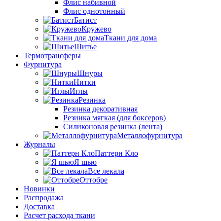
Флис набивной
Флис однотонный
Батист
Кружево
Ткани для дома
Шитье
Термотрансферы
Фурнитура
Шнуры
Нитки
Иглы
Резинка
Резинка декоративная
Резинка мягкая (для боксеров)
Силиконовая резинка (лента)
Металлофурнитура
Журналы
Паттерн Кло
Я шью
Все лекала
Оттобре
Новинки
Распродажа
Доставка
Расчет расхода ткани