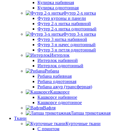
Кулирка набивная
Кулирка однотонная
Футер 2-х нитка
Футер купоны и панели
Футер 2-х нитка набивной
Футер 2-х нитка однотонный
Футер 3-х нитка
Футер 3 нитка набивной
Футер 3 н начес однотонный
Футер 3 н петля однотонный
Интерлок
Интерлок набивной
Интерлок однотонный
Рибана
Рибана набивная
Рибана однотонная
Рибана ажур (трансферная)
Кашкорсе
Кашкорсе набивное
Кашкорсе однотонное
Вафля
Лапша трикотажная
Ткани
Курточные ткани
С принтом