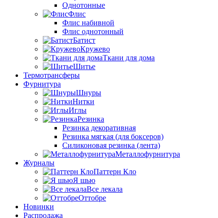
Однотонные
Флис
Флис набивной
Флис однотонный
Батист
Кружево
Ткани для дома
Шитье
Термотрансферы
Фурнитура
Шнуры
Нитки
Иглы
Резинка
Резинка декоративная
Резинка мягкая (для боксеров)
Силиконовая резинка (лента)
Металлофурнитура
Журналы
Паттерн Кло
Я шью
Все лекала
Оттобре
Новинки
Распродажа