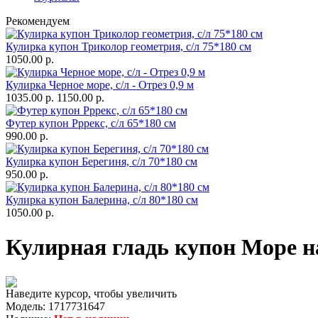
Рекомендуем
Кулирка купон Триколор геометрия, с/л 75*180 см
1050.00 р.
Кулирка Черное море, с/л - Отрез 0,9 м
1035.00 р.
1150.00 р.
Футер купон Рррекс, с/л 65*180 см
990.00 р.
Кулирка купон Берегиня, с/л 70*180 см
950.00 р.
Кулирка купон Балерина, с/л 80*180 см
1050.00 р.
Кулирная гладь купон Море на
Наведите курсор, чтобы увеличить
Модель:
1717731647