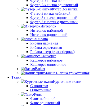
Футер 2-х нитка набивной
Футер 2-х нитка однотонный
Футер 3-х нитка
Футер 3 нитка набивной
Футер 3 н начес однотонный
Футер 3 н петля однотонный
Интерлок
Интерлок набивной
Интерлок однотонный
Рибана
Рибана набивная
Рибана однотонная
Рибана ажур (трансферная)
Кашкорсе
Кашкорсе набивное
Кашкорсе однотонное
Вафля
Лапша трикотажная
Ткани
Курточные ткани
С принтом
Однотонные
Флис
Флис набивной
Флис однотонный