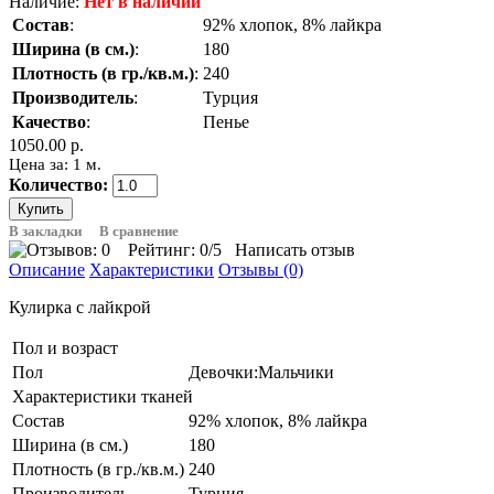
Наличие:
Нет в наличии
Состав
:
92% хлопок, 8% лайкра
Ширина (в см.)
:
180
Плотность (в гр./кв.м.)
:
240
Производитель
:
Турция
Качество
:
Пенье
1050.00 р.
Цена за: 1 м.
Количество:
В закладки
В сравнение
Рейтинг:
0
/5
Написать отзыв
Описание
Характеристики
Отзывы (0)
Кулирка с лайкрой
Пол и возраст
Пол
Девочки:Мальчики
Характеристики тканей
Состав
92% хлопок, 8% лайкра
Ширина (в см.)
180
Плотность (в гр./кв.м.)
240
Производитель
Турция