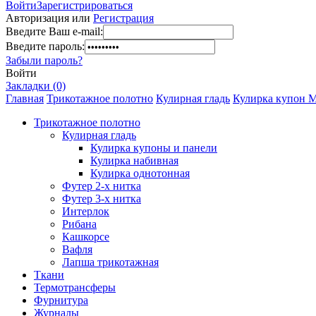
Войти
Зарегистрироваться
Авторизация или
Регистрация
Введите Ваш e-mail:
Введите пароль:
Забыли пароль?
Войти
Закладки (0)
Главная
Трикотажное полотно
Кулирная гладь
Кулирка купон М
Трикотажное полотно
Кулирная гладь
Кулирка купоны и панели
Кулирка набивная
Кулирка однотонная
Футер 2-х нитка
Футер 3-х нитка
Интерлок
Рибана
Кашкорсе
Вафля
Лапша трикотажная
Ткани
Термотрансферы
Фурнитура
Журналы