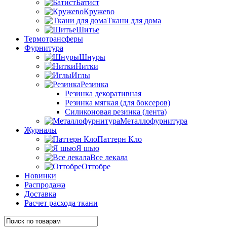
Батист
Кружево
Ткани для дома
Шитье
Термотрансферы
Фурнитура
Шнуры
Нитки
Иглы
Резинка
Резинка декоративная
Резинка мягкая (для боксеров)
Силиконовая резинка (лента)
Металлофурнитура
Журналы
Паттерн Кло
Я шью
Все лекала
Оттобре
Новинки
Распродажа
Доставка
Расчет расхода ткани