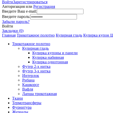
Войти
Зарегистрироваться
Авторизация или
Регистрация
Введите Ваш e-mail:
Введите пароль:
Забыли пароль?
Войти
Закладки (0)
Главная
Трикотажное полотно
Кулирная гладь
Кулирка купон Ш
Трикотажное полотно
Кулирная гладь
Кулирка купоны и панели
Кулирка набивная
Кулирка однотонная
Футер 2-х нитка
Футер 3-х нитка
Интерлок
Рибана
Кашкорсе
Вафля
Лапша трикотажная
Ткани
Термотрансферы
Фурнитура
Журналы