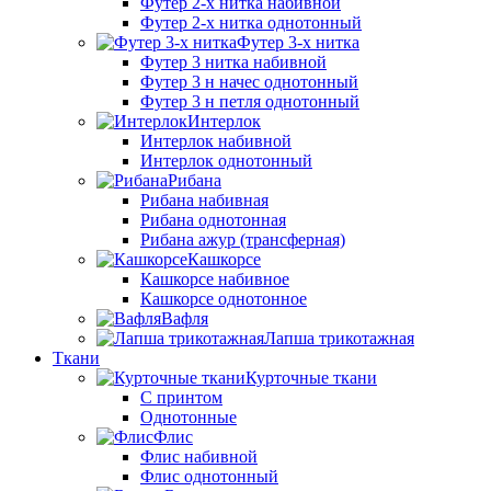
Футер 2-х нитка набивной
Футер 2-х нитка однотонный
Футер 3-х нитка
Футер 3 нитка набивной
Футер 3 н начес однотонный
Футер 3 н петля однотонный
Интерлок
Интерлок набивной
Интерлок однотонный
Рибана
Рибана набивная
Рибана однотонная
Рибана ажур (трансферная)
Кашкорсе
Кашкорсе набивное
Кашкорсе однотонное
Вафля
Лапша трикотажная
Ткани
Курточные ткани
С принтом
Однотонные
Флис
Флис набивной
Флис однотонный