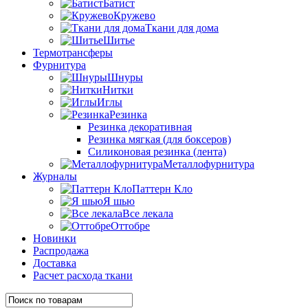
Батист
Кружево
Ткани для дома
Шитье
Термотрансферы
Фурнитура
Шнуры
Нитки
Иглы
Резинка
Резинка декоративная
Резинка мягкая (для боксеров)
Силиконовая резинка (лента)
Металлофурнитура
Журналы
Паттерн Кло
Я шью
Все лекала
Оттобре
Новинки
Распродажа
Доставка
Расчет расхода ткани