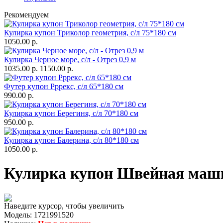
Рекомендуем
Кулирка купон Триколор геометрия, с/л 75*180 см
1050.00 р.
Кулирка Черное море, с/л - Отрез 0,9 м
1035.00 р.
1150.00 р.
Футер купон Рррекс, с/л 65*180 см
990.00 р.
Кулирка купон Берегиня, с/л 70*180 см
950.00 р.
Кулирка купон Балерина, с/л 80*180 см
1050.00 р.
Кулирка купон Швейная машин
Наведите курсор, чтобы увеличить
Модель:
1721991520