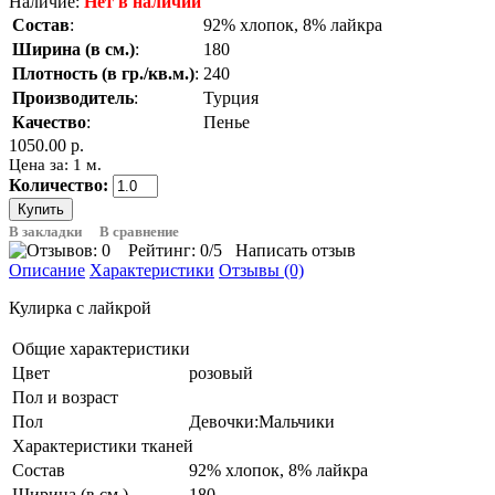
Наличие:
Нет в наличии
Состав
:
92% хлопок, 8% лайкра
Ширина (в см.)
:
180
Плотность (в гр./кв.м.)
:
240
Производитель
:
Турция
Качество
:
Пенье
1050.00 р.
Цена за: 1 м.
Количество:
В закладки
В сравнение
Рейтинг:
0
/5
Написать отзыв
Описание
Характеристики
Отзывы (0)
Кулирка с лайкрой
Общие характеристики
Цвет
розовый
Пол и возраст
Пол
Девочки:Мальчики
Характеристики тканей
Состав
92% хлопок, 8% лайкра
Ширина (в см.)
180