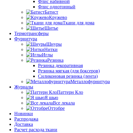
Флис набивной
Флис однотонный
Батист
Кружево
Ткани для дома
Шитье
Термотрансферы
Фурнитура
Шнуры
Нитки
Иглы
Резинка
Резинка декоративная
Резинка мягкая (для боксеров)
Силиконовая резинка (лента)
Металлофурнитура
Журналы
Паттерн Кло
Я шью
Все лекала
Оттобре
Новинки
Распродажа
Доставка
Расчет расхода ткани