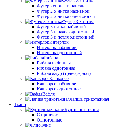
Футер 2-х нитка
Футер купоны и панели
Футер 2-х нитка набивной
Футер 2-х нитка однотонный
Футер 3-х нитка
Футер 3 нитка набивной
Футер 3 н начес однотонный
Футер 3 н петля однотонный
Интерлок
Интерлок набивной
Интерлок однотонный
Рибана
Рибана набивная
Рибана однотонная
Рибана ажур (трансферная)
Кашкорсе
Кашкорсе набивное
Кашкорсе однотонное
Вафля
Лапша трикотажная
Ткани
Курточные ткани
С принтом
Однотонные
Флис