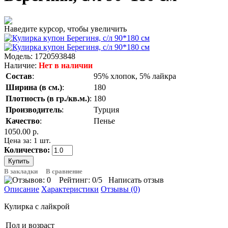
Наведите курсор, чтобы увеличить
Модель:
1720593848
Наличие:
Нет в наличии
Состав
:
95% хлопок, 5% лайкра
Ширина (в см.)
:
180
Плотность (в гр./кв.м.)
:
180
Производитель
:
Турция
Качество
:
Пенье
1050.00 р.
Цена за: 1 шт.
Количество:
В закладки
В сравнение
Рейтинг:
0
/5
Написать отзыв
Описание
Характеристики
Отзывы (0)
Кулирка с лайкрой
Пол и возраст