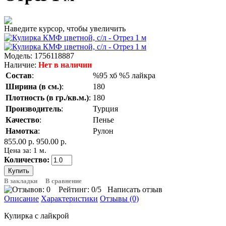
Наведите курсор, чтобы увеличить
Модель:
1756118887
Наличие:
Нет в наличии
Состав
:
%95 хб %5 лайкра
Ширина (в см.)
:
180
Плотность (в гр./кв.м.)
:
180
Производитель
:
Турция
Качество
:
Пенье
Намотка
:
Рулон
855.00 р.
950.00 р.
Цена за: 1 м.
Количество:
В закладки
В сравнение
Рейтинг:
0
/5
Написать отзыв
Описание
Характеристики
Отзывы (0)
Кулирка с лайкрой