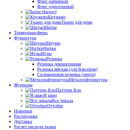
Флис набивной
Флис однотонный
Батист
Кружево
Ткани для дома
Шитье
Термотрансферы
Фурнитура
Шнуры
Нитки
Иглы
Резинка
Резинка декоративная
Резинка мягкая (для боксеров)
Силиконовая резинка (лента)
Металлофурнитура
Журналы
Паттерн Кло
Я шью
Все лекала
Оттобре
Новинки
Распродажа
Доставка
Расчет расхода ткани