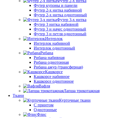
Футер 2-х нитка
Футер купоны и панели
Футер 2-х нитка набивной
Футер 2-х нитка однотонный
Футер 3-х нитка
Футер 3 нитка набивной
Футер 3 н начес однотонный
Футер 3 н петля однотонный
Интерлок
Интерлок набивной
Интерлок однотонный
Рибана
Рибана набивная
Рибана однотонная
Рибана ажур (трансферная)
Кашкорсе
Кашкорсе набивное
Кашкорсе однотонное
Вафля
Лапша трикотажная
Ткани
Курточные ткани
С принтом
Однотонные
Флис