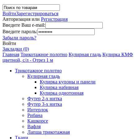
Войти
Зарегистрироваться
Авторизация или
Регистрация
Введите Ваш e-mail:
Введите пароль:
Забыли пароль?
Войти
Закладки (0)
Главная
Трикотажное полотно
Кулирная гладь
Кулирка КМФ
цветной, с/л - Отрез 1 м
Трикотажное полотно
Кулирная гладь
Кулирка купоны и панели
Кулирка набивная
Кулирка однотонная
Футер 2-х нитка
Футер 3-х нитка
Интерлок
Рибана
Кашкорсе
Вафля
Лапша трикотажная
Ткани