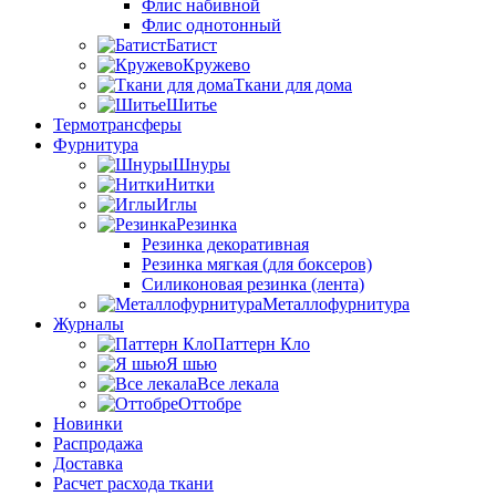
Флис набивной
Флис однотонный
Батист
Кружево
Ткани для дома
Шитье
Термотрансферы
Фурнитура
Шнуры
Нитки
Иглы
Резинка
Резинка декоративная
Резинка мягкая (для боксеров)
Силиконовая резинка (лента)
Металлофурнитура
Журналы
Паттерн Кло
Я шью
Все лекала
Оттобре
Новинки
Распродажа
Доставка
Расчет расхода ткани