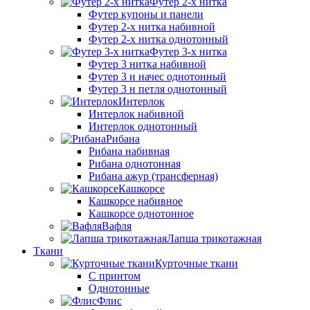
Футер 2-х нитка
Футер купоны и панели
Футер 2-х нитка набивной
Футер 2-х нитка однотонный
Футер 3-х нитка
Футер 3 нитка набивной
Футер 3 н начес однотонный
Футер 3 н петля однотонный
Интерлок
Интерлок набивной
Интерлок однотонный
Рибана
Рибана набивная
Рибана однотонная
Рибана ажур (трансферная)
Кашкорсе
Кашкорсе набивное
Кашкорсе однотонное
Вафля
Лапша трикотажная
Ткани
Курточные ткани
С принтом
Однотонные
Флис