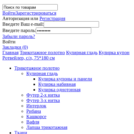
Войти
Зарегистрироваться
Авторизация или
Регистрация
Введите Ваш e-mail:
Введите пароль:
Забыли пароль?
Войти
Закладки (0)
Главная
Трикотажное полотно
Кулирная гладь
Кулирка купон
Ротвейлер, с/л, 75*180 см
Трикотажное полотно
Кулирная гладь
Кулирка купоны и панели
Кулирка набивная
Кулирка однотонная
Футер 2-х нитка
Футер 3-х нитка
Интерлок
Рибана
Кашкорсе
Вафля
Лапша трикотажная
Ткани