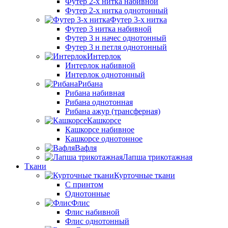
Футер 2-х нитка набивной
Футер 2-х нитка однотонный
Футер 3-х нитка
Футер 3 нитка набивной
Футер 3 н начес однотонный
Футер 3 н петля однотонный
Интерлок
Интерлок набивной
Интерлок однотонный
Рибана
Рибана набивная
Рибана однотонная
Рибана ажур (трансферная)
Кашкорсе
Кашкорсе набивное
Кашкорсе однотонное
Вафля
Лапша трикотажная
Ткани
Курточные ткани
С принтом
Однотонные
Флис
Флис набивной
Флис однотонный