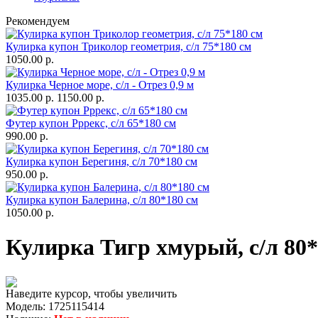
Рекомендуем
Кулирка купон Триколор геометрия, с/л 75*180 см
1050.00 р.
Кулирка Черное море, с/л - Отрез 0,9 м
1035.00 р.
1150.00 р.
Футер купон Рррекс, с/л 65*180 см
990.00 р.
Кулирка купон Берегиня, с/л 70*180 см
950.00 р.
Кулирка купон Балерина, с/л 80*180 см
1050.00 р.
Кулирка Тигр хмурый, с/л 80
Наведите курсор, чтобы увеличить
Модель:
1725115414