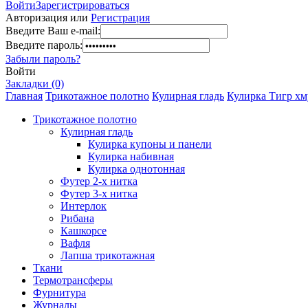
Войти
Зарегистрироваться
Авторизация или
Регистрация
Введите Ваш e-mail:
Введите пароль:
Забыли пароль?
Войти
Закладки (0)
Главная
Трикотажное полотно
Кулирная гладь
Кулирка Тигр хм
Трикотажное полотно
Кулирная гладь
Кулирка купоны и панели
Кулирка набивная
Кулирка однотонная
Футер 2-х нитка
Футер 3-х нитка
Интерлок
Рибана
Кашкорсе
Вафля
Лапша трикотажная
Ткани
Термотрансферы
Фурнитура
Журналы