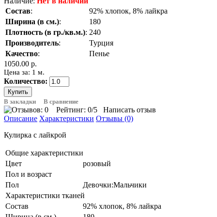
Наличие:
Нет в наличии
Состав
:
92% хлопок, 8% лайкра
Ширина (в см.)
:
180
Плотность (в гр./кв.м.)
:
240
Производитель
:
Турция
Качество
:
Пенье
1050.00 р.
Цена за: 1 м.
Количество:
В закладки
В сравнение
Рейтинг:
0
/5
Написать отзыв
Описание
Характеристики
Отзывы (0)
Кулирка с лайкрой
Общие характеристики
Цвет
розовый
Пол и возраст
Пол
Девочки:Мальчики
Характеристики тканей
Состав
92% хлопок, 8% лайкра
Ширина (в см.)
180