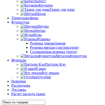
Батист
Кружево
Ткани для дома
Шитье
Термотрансферы
Фурнитура
Шнуры
Нитки
Иглы
Резинка
Резинка декоративная
Резинка мягкая (для боксеров)
Силиконовая резинка (лента)
Металлофурнитура
Журналы
Паттерн Кло
Я шью
Все лекала
Оттобре
Новинки
Распродажа
Доставка
Расчет расхода ткани