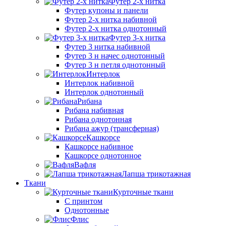
Футер 2-х нитка
Футер купоны и панели
Футер 2-х нитка набивной
Футер 2-х нитка однотонный
Футер 3-х нитка
Футер 3 нитка набивной
Футер 3 н начес однотонный
Футер 3 н петля однотонный
Интерлок
Интерлок набивной
Интерлок однотонный
Рибана
Рибана набивная
Рибана однотонная
Рибана ажур (трансферная)
Кашкорсе
Кашкорсе набивное
Кашкорсе однотонное
Вафля
Лапша трикотажная
Ткани
Курточные ткани
С принтом
Однотонные
Флис