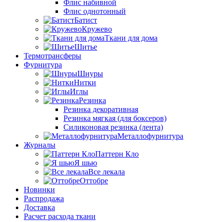
Флис набивной
Флис однотонный
Батист
Кружево
Ткани для дома
Шитье
Термотрансферы
Фурнитура
Шнуры
Нитки
Иглы
Резинка
Резинка декоративная
Резинка мягкая (для боксеров)
Силиконовая резинка (лента)
Металлофурнитура
Журналы
Паттерн Кло
Я шью
Все лекала
Оттобре
Новинки
Распродажа
Доставка
Расчет расхода ткани