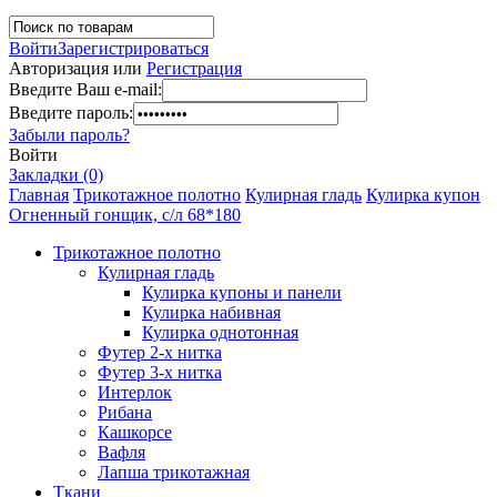
Войти
Зарегистрироваться
Авторизация или
Регистрация
Введите Ваш e-mail:
Введите пароль:
Забыли пароль?
Войти
Закладки (0)
Главная
Трикотажное полотно
Кулирная гладь
Кулирка купон
Огненный гонщик, с/л 68*180
Трикотажное полотно
Кулирная гладь
Кулирка купоны и панели
Кулирка набивная
Кулирка однотонная
Футер 2-х нитка
Футер 3-х нитка
Интерлок
Рибана
Кашкорсе
Вафля
Лапша трикотажная
Ткани