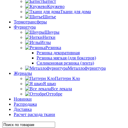
Батист
Кружево
Ткани для дома
Шитье
Термотрансферы
Фурнитура
Шнуры
Нитки
Иглы
Резинка
Резинка декоративная
Резинка мягкая (для боксеров)
Силиконовая резинка (лента)
Металлофурнитура
Журналы
Паттерн Кло
Я шью
Все лекала
Оттобре
Новинки
Распродажа
Доставка
Расчет расхода ткани