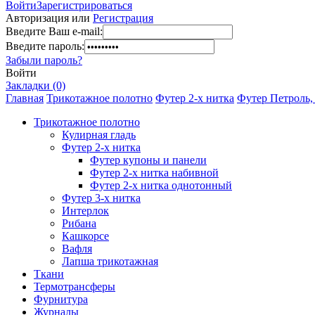
Войти
Зарегистрироваться
Авторизация или
Регистрация
Введите Ваш e-mail:
Введите пароль:
Забыли пароль?
Войти
Закладки (0)
Главная
Трикотажное полотно
Футер 2-х нитка
Футер Петроль, 
Трикотажное полотно
Кулирная гладь
Футер 2-х нитка
Футер купоны и панели
Футер 2-х нитка набивной
Футер 2-х нитка однотонный
Футер 3-х нитка
Интерлок
Рибана
Кашкорсе
Вафля
Лапша трикотажная
Ткани
Термотрансферы
Фурнитура
Журналы