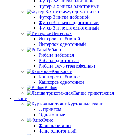
Футер 2-х нитка набивной
Футер 2-х нитка однотонный
Футер 3-х нитка
Футер 3 нитка набивной
Футер 3 н начес однотонный
Футер 3 н петля однотонный
Интерлок
Интерлок набивной
Интерлок однотонный
Рибана
Рибана набивная
Рибана однотонная
Рибана ажур (трансферная)
Кашкорсе
Кашкорсе набивное
Кашкорсе однотонное
Вафля
Лапша трикотажная
Ткани
Курточные ткани
С принтом
Однотонные
Флис
Флис набивной
Флис однотонный