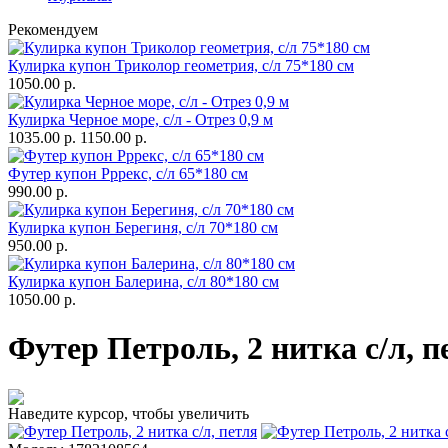
Рекомендуем
Кулирка купон Триколор геометрия, с/л 75*180 см
1050.00 р.
Кулирка Черное море, с/л - Отрез 0,9 м
1035.00 р.
1150.00 р.
Футер купон Рррекс, с/л 65*180 см
990.00 р.
Кулирка купон Берегиня, с/л 70*180 см
950.00 р.
Кулирка купон Балерина, с/л 80*180 см
1050.00 р.
Футер Петроль, 2 нитка с/л, п
Наведите курсор, чтобы увеличить