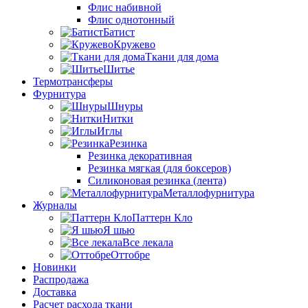
Флис набивной
Флис однотонный
Батист
Кружево
Ткани для дома
Шитье
Термотрансферы
Фурнитура
Шнуры
Нитки
Иглы
Резинка
Резинка декоративная
Резинка мягкая (для боксеров)
Силиконовая резинка (лента)
Металлофурнитура
Журналы
Паттерн Кло
Я шью
Все лекала
Оттобре
Новинки
Распродажа
Доставка
Расчет расхода ткани