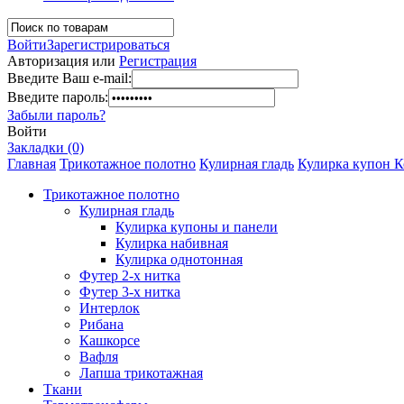
Войти
Зарегистрироваться
Авторизация или
Регистрация
Введите Ваш e-mail:
Введите пароль:
Забыли пароль?
Войти
Закладки (0)
Главная
Трикотажное полотно
Кулирная гладь
Кулирка купон К
Трикотажное полотно
Кулирная гладь
Кулирка купоны и панели
Кулирка набивная
Кулирка однотонная
Футер 2-х нитка
Футер 3-х нитка
Интерлок
Рибана
Кашкорсе
Вафля
Лапша трикотажная
Ткани