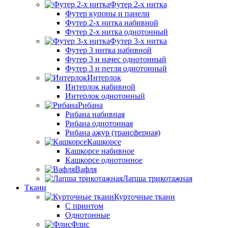
Футер 2-х нитка
Футер купоны и панели
Футер 2-х нитка набивной
Футер 2-х нитка однотонный
Футер 3-х нитка
Футер 3 нитка набивной
Футер 3 н начес однотонный
Футер 3 н петля однотонный
Интерлок
Интерлок набивной
Интерлок однотонный
Рибана
Рибана набивная
Рибана однотонная
Рибана ажур (трансферная)
Кашкорсе
Кашкорсе набивное
Кашкорсе однотонное
Вафля
Лапша трикотажная
Ткани
Курточные ткани
С принтом
Однотонные
Флис