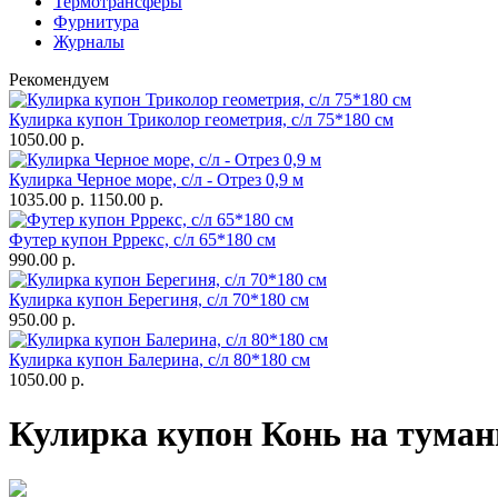
Термотрансферы
Фурнитура
Журналы
Рекомендуем
Кулирка купон Триколор геометрия, с/л 75*180 см
1050.00 р.
Кулирка Черное море, с/л - Отрез 0,9 м
1035.00 р.
1150.00 р.
Футер купон Рррекс, с/л 65*180 см
990.00 р.
Кулирка купон Берегиня, с/л 70*180 см
950.00 р.
Кулирка купон Балерина, с/л 80*180 см
1050.00 р.
Кулирка купон Конь на туманн