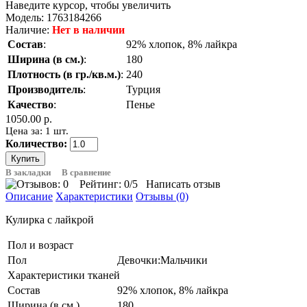
Наведите курсор, чтобы увеличить
Модель:
1763184266
Наличие:
Нет в наличии
Состав
:
92% хлопок, 8% лайкра
Ширина (в см.)
:
180
Плотность (в гр./кв.м.)
:
240
Производитель
:
Турция
Качество
:
Пенье
1050.00 р.
Цена за: 1 шт.
Количество:
В закладки
В сравнение
Рейтинг:
0
/5
Написать отзыв
Описание
Характеристики
Отзывы (0)
Кулирка с лайкрой
Пол и возраст
Пол
Девочки:Мальчики
Характеристики тканей
Состав
92% хлопок, 8% лайкра
Ширина (в см.)
180