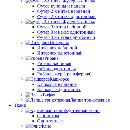
Футер 2-х нитка
Футер купоны и панели
Футер 2-х нитка набивной
Футер 2-х нитка однотонный
Футер 3-х нитка
Футер 3 нитка набивной
Футер 3 н начес однотонный
Футер 3 н петля однотонный
Интерлок
Интерлок набивной
Интерлок однотонный
Рибана
Рибана набивная
Рибана однотонная
Рибана ажур (трансферная)
Кашкорсе
Кашкорсе набивное
Кашкорсе однотонное
Вафля
Лапша трикотажная
Ткани
Курточные ткани
С принтом
Однотонные
Флис