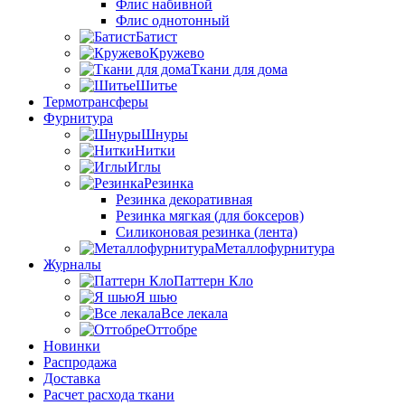
Флис набивной
Флис однотонный
Батист
Кружево
Ткани для дома
Шитье
Термотрансферы
Фурнитура
Шнуры
Нитки
Иглы
Резинка
Резинка декоративная
Резинка мягкая (для боксеров)
Силиконовая резинка (лента)
Металлофурнитура
Журналы
Паттерн Кло
Я шью
Все лекала
Оттобре
Новинки
Распродажа
Доставка
Расчет расхода ткани