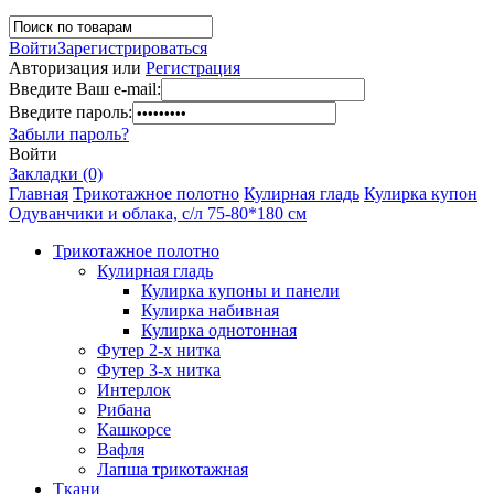
Войти
Зарегистрироваться
Авторизация или
Регистрация
Введите Ваш e-mail:
Введите пароль:
Забыли пароль?
Войти
Закладки (0)
Главная
Трикотажное полотно
Кулирная гладь
Кулирка купон
Одуванчики и облака, с/л 75-80*180 см
Трикотажное полотно
Кулирная гладь
Кулирка купоны и панели
Кулирка набивная
Кулирка однотонная
Футер 2-х нитка
Футер 3-х нитка
Интерлок
Рибана
Кашкорсе
Вафля
Лапша трикотажная
Ткани