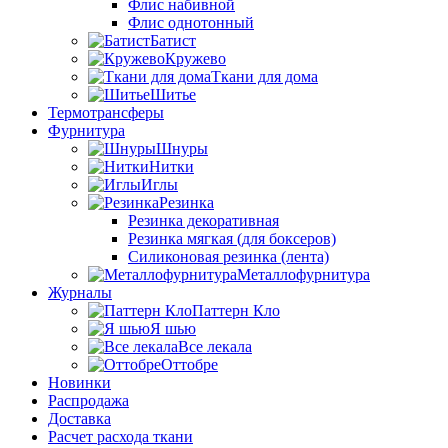
Флис набивной
Флис однотонный
Батист
Кружево
Ткани для дома
Шитье
Термотрансферы
Фурнитура
Шнуры
Нитки
Иглы
Резинка
Резинка декоративная
Резинка мягкая (для боксеров)
Силиконовая резинка (лента)
Металлофурнитура
Журналы
Паттерн Кло
Я шью
Все лекала
Оттобре
Новинки
Распродажа
Доставка
Расчет расхода ткани