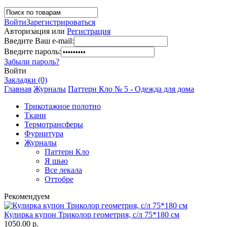
Войти
Зарегистрироваться
Авторизация или
Регистрация
Введите Ваш e-mail:
Введите пароль:
Забыли пароль?
Войти
Закладки (0)
Главная
Журналы
Паттерн Кло № 5 - Одежда для дома
Трикотажное полотно
Ткани
Термотрансферы
Фурнитура
Журналы
Паттерн Кло
Я шью
Все лекала
Оттобре
Рекомендуем
Кулирка купон Триколор геометрия, с/л 75*180 см
1050.00 р.