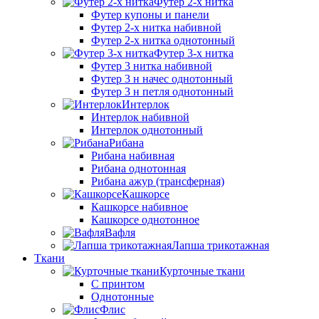
Футер 2-х нитка
Футер купоны и панели
Футер 2-х нитка набивной
Футер 2-х нитка однотонный
Футер 3-х нитка
Футер 3 нитка набивной
Футер 3 н начес однотонный
Футер 3 н петля однотонный
Интерлок
Интерлок набивной
Интерлок однотонный
Рибана
Рибана набивная
Рибана однотонная
Рибана ажур (трансферная)
Кашкорсе
Кашкорсе набивное
Кашкорсе однотонное
Вафля
Лапша трикотажная
Ткани
Курточные ткани
С принтом
Однотонные
Флис