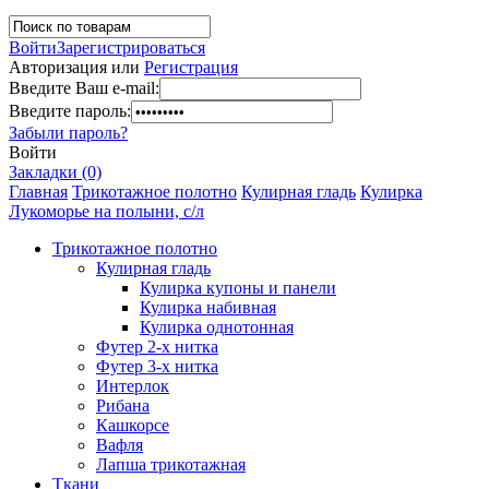
Войти
Зарегистрироваться
Авторизация или
Регистрация
Введите Ваш e-mail:
Введите пароль:
Забыли пароль?
Войти
Закладки (0)
Главная
Трикотажное полотно
Кулирная гладь
Кулирка
Лукоморье на полыни, с/л
Трикотажное полотно
Кулирная гладь
Кулирка купоны и панели
Кулирка набивная
Кулирка однотонная
Футер 2-х нитка
Футер 3-х нитка
Интерлок
Рибана
Кашкорсе
Вафля
Лапша трикотажная
Ткани