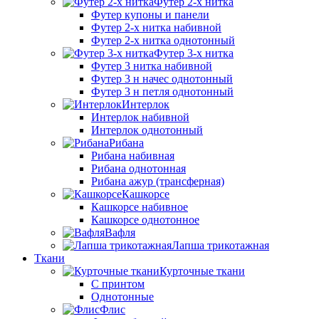
Футер 2-х нитка
Футер купоны и панели
Футер 2-х нитка набивной
Футер 2-х нитка однотонный
Футер 3-х нитка
Футер 3 нитка набивной
Футер 3 н начес однотонный
Футер 3 н петля однотонный
Интерлок
Интерлок набивной
Интерлок однотонный
Рибана
Рибана набивная
Рибана однотонная
Рибана ажур (трансферная)
Кашкорсе
Кашкорсе набивное
Кашкорсе однотонное
Вафля
Лапша трикотажная
Ткани
Курточные ткани
С принтом
Однотонные
Флис