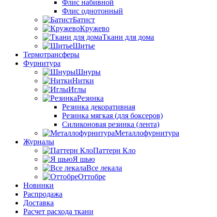
Флис набивной
Флис однотонный
Батист
Кружево
Ткани для дома
Шитье
Термотрансферы
Фурнитура
Шнуры
Нитки
Иглы
Резинка
Резинка декоративная
Резинка мягкая (для боксеров)
Силиконовая резинка (лента)
Металлофурнитура
Журналы
Паттерн Кло
Я шью
Все лекала
Оттобре
Новинки
Распродажа
Доставка
Расчет расхода ткани