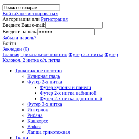
Войти
Зарегистрироваться
Авторизация или
Регистрация
Введите Ваш e-mail:
Введите пароль:
Забыли пароль?
Войти
Закладки (0)
Главная
Трикотажное полотно
Футер 2-х нитка
Футер
Колокол, 2 нитка с/л, петля
Трикотажное полотно
Кулирная гладь
Футер 2-х нитка
Футер купоны и панели
Футер 2-х нитка набивной
Футер 2-х нитка однотонный
Футер 3-х нитка
Интерлок
Рибана
Кашкорсе
Вафля
Лапша трикотажная
Ткани