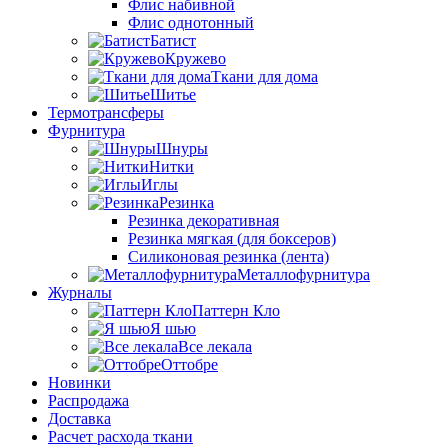
Флис набивной
Флис однотонный
Батист
Кружево
Ткани для дома
Шитье
Термотрансферы
Фурнитура
Шнуры
Нитки
Иглы
Резинка
Резинка декоративная
Резинка мягкая (для боксеров)
Силиконовая резинка (лента)
Металлофурнитура
Журналы
Паттерн Кло
Я шью
Все лекала
Оттобре
Новинки
Распродажа
Доставка
Расчет расхода ткани