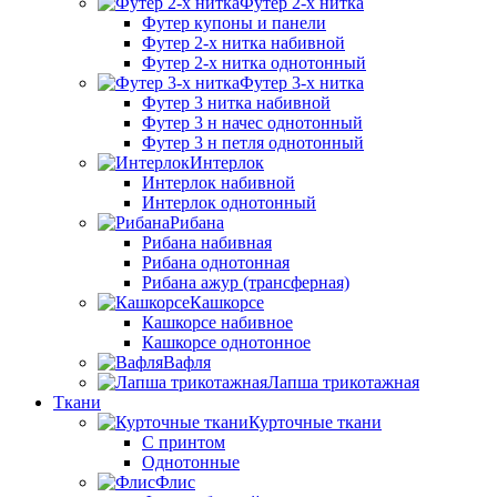
Футер 2-х нитка
Футер купоны и панели
Футер 2-х нитка набивной
Футер 2-х нитка однотонный
Футер 3-х нитка
Футер 3 нитка набивной
Футер 3 н начес однотонный
Футер 3 н петля однотонный
Интерлок
Интерлок набивной
Интерлок однотонный
Рибана
Рибана набивная
Рибана однотонная
Рибана ажур (трансферная)
Кашкорсе
Кашкорсе набивное
Кашкорсе однотонное
Вафля
Лапша трикотажная
Ткани
Курточные ткани
С принтом
Однотонные
Флис