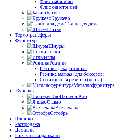
Флис набивной
Флис однотонный
Батист
Кружево
Ткани для дома
Шитье
Термотрансферы
Фурнитура
Шнуры
Нитки
Иглы
Резинка
Резинка декоративная
Резинка мягкая (для боксеров)
Силиконовая резинка (лента)
Металлофурнитура
Журналы
Паттерн Кло
Я шью
Все лекала
Оттобре
Новинки
Распродажа
Доставка
Расчет расхода ткани