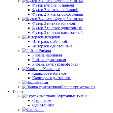
Футер 2-х нитка
Футер купоны и панели
Футер 2-х нитка набивной
Футер 2-х нитка однотонный
Футер 3-х нитка
Футер 3 нитка набивной
Футер 3 н начес однотонный
Футер 3 н петля однотонный
Интерлок
Интерлок набивной
Интерлок однотонный
Рибана
Рибана набивная
Рибана однотонная
Рибана ажур (трансферная)
Кашкорсе
Кашкорсе набивное
Кашкорсе однотонное
Вафля
Лапша трикотажная
Ткани
Курточные ткани
С принтом
Однотонные
Флис