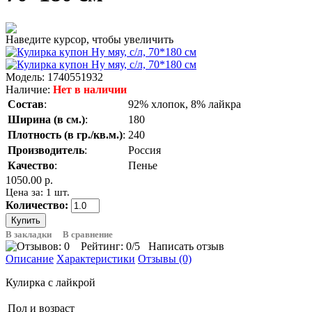
Наведите курсор, чтобы увеличить
Модель:
1740551932
Наличие:
Нет в наличии
Состав
:
92% хлопок, 8% лайкра
Ширина (в см.)
:
180
Плотность (в гр./кв.м.)
:
240
Производитель
:
Россия
Качество
:
Пенье
1050.00 р.
Цена за: 1 шт.
Количество:
В закладки
В сравнение
Рейтинг:
0
/5
Написать отзыв
Описание
Характеристики
Отзывы (0)
Кулирка с лайкрой
Пол и возраст