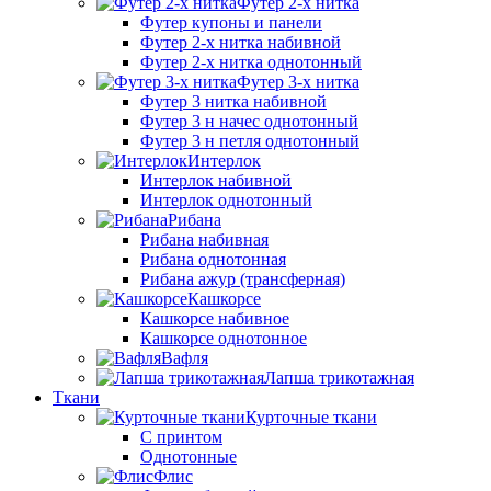
Футер 2-х нитка
Футер купоны и панели
Футер 2-х нитка набивной
Футер 2-х нитка однотонный
Футер 3-х нитка
Футер 3 нитка набивной
Футер 3 н начес однотонный
Футер 3 н петля однотонный
Интерлок
Интерлок набивной
Интерлок однотонный
Рибана
Рибана набивная
Рибана однотонная
Рибана ажур (трансферная)
Кашкорсе
Кашкорсе набивное
Кашкорсе однотонное
Вафля
Лапша трикотажная
Ткани
Курточные ткани
С принтом
Однотонные
Флис