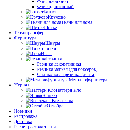
Флис набивной
Флис однотонный
Батист
Кружево
Ткани для дома
Шитье
Термотрансферы
Фурнитура
Шнуры
Нитки
Иглы
Резинка
Резинка декоративная
Резинка мягкая (для боксеров)
Силиконовая резинка (лента)
Металлофурнитура
Журналы
Паттерн Кло
Я шью
Все лекала
Оттобре
Новинки
Распродажа
Доставка
Расчет расхода ткани