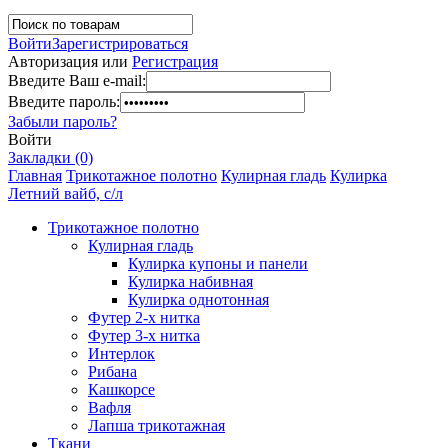
Войти
Зарегистрироваться
Авторизация или
Регистрация
Введите Ваш e-mail:
Введите пароль:
Забыли пароль?
Войти
Закладки (0)
Главная
Трикотажное полотно
Кулирная гладь
Кулирка
Летний вайб, с/л
Трикотажное полотно
Кулирная гладь
Кулирка купоны и панели
Кулирка набивная
Кулирка однотонная
Футер 2-х нитка
Футер 3-х нитка
Интерлок
Рибана
Кашкорсе
Вафля
Лапша трикотажная
Ткани