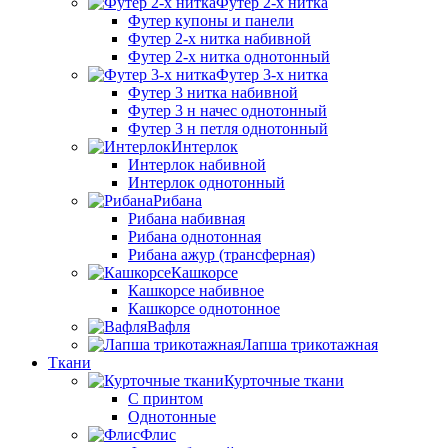
Футер 2-х нитка
Футер купоны и панели
Футер 2-х нитка набивной
Футер 2-х нитка однотонный
Футер 3-х нитка
Футер 3 нитка набивной
Футер 3 н начес однотонный
Футер 3 н петля однотонный
Интерлок
Интерлок набивной
Интерлок однотонный
Рибана
Рибана набивная
Рибана однотонная
Рибана ажур (трансферная)
Кашкорсе
Кашкорсе набивное
Кашкорсе однотонное
Вафля
Лапша трикотажная
Ткани
Курточные ткани
С принтом
Однотонные
Флис