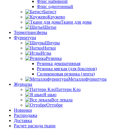
Флис набивной
Флис однотонный
Батист
Кружево
Ткани для дома
Шитье
Термотрансферы
Фурнитура
Шнуры
Нитки
Иглы
Резинка
Резинка декоративная
Резинка мягкая (для боксеров)
Силиконовая резинка (лента)
Металлофурнитура
Журналы
Паттерн Кло
Я шью
Все лекала
Оттобре
Новинки
Распродажа
Доставка
Расчет расхода ткани