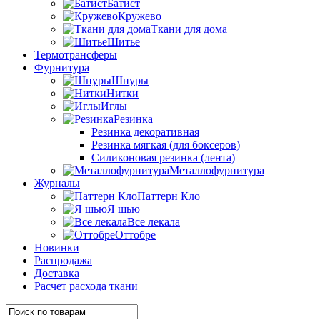
Батист
Кружево
Ткани для дома
Шитье
Термотрансферы
Фурнитура
Шнуры
Нитки
Иглы
Резинка
Резинка декоративная
Резинка мягкая (для боксеров)
Силиконовая резинка (лента)
Металлофурнитура
Журналы
Паттерн Кло
Я шью
Все лекала
Оттобре
Новинки
Распродажа
Доставка
Расчет расхода ткани