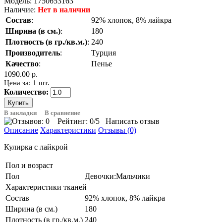
Модель:
1750653163
Наличие:
Нет в наличии
Состав
:
92% хлопок, 8% лайкра
Ширина (в см.)
:
180
Плотность (в гр./кв.м.)
:
240
Производитель
:
Турция
Качество
:
Пенье
1090.00 р.
Цена за: 1 шт.
Количество:
В закладки
В сравнение
Рейтинг:
0
/5
Написать отзыв
Описание
Характеристики
Отзывы (0)
Кулирка с лайкрой
Пол и возраст
Пол
Девочки:Мальчики
Характеристики тканей
Состав
92% хлопок, 8% лайкра
Ширина (в см.)
180
Плотность (в гр./кв.м.)
240