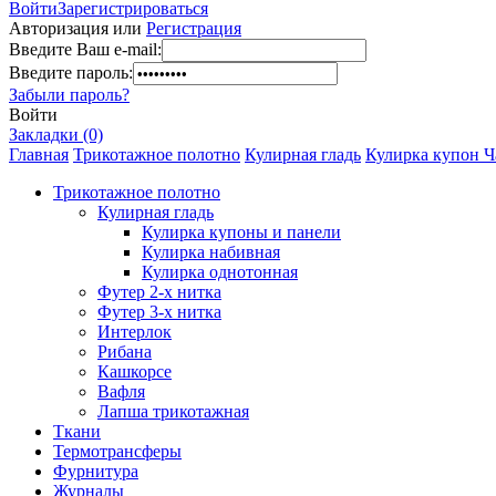
Войти
Зарегистрироваться
Авторизация или
Регистрация
Введите Ваш e-mail:
Введите пароль:
Забыли пароль?
Войти
Закладки (0)
Главная
Трикотажное полотно
Кулирная гладь
Кулирка купон Ча
Трикотажное полотно
Кулирная гладь
Кулирка купоны и панели
Кулирка набивная
Кулирка однотонная
Футер 2-х нитка
Футер 3-х нитка
Интерлок
Рибана
Кашкорсе
Вафля
Лапша трикотажная
Ткани
Термотрансферы
Фурнитура
Журналы