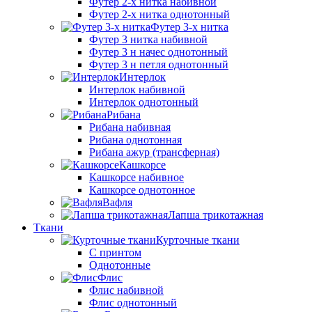
Футер 2-х нитка набивной
Футер 2-х нитка однотонный
Футер 3-х нитка
Футер 3 нитка набивной
Футер 3 н начес однотонный
Футер 3 н петля однотонный
Интерлок
Интерлок набивной
Интерлок однотонный
Рибана
Рибана набивная
Рибана однотонная
Рибана ажур (трансферная)
Кашкорсе
Кашкорсе набивное
Кашкорсе однотонное
Вафля
Лапша трикотажная
Ткани
Курточные ткани
С принтом
Однотонные
Флис
Флис набивной
Флис однотонный