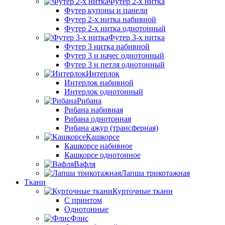
Футер 2-х нитка
Футер купоны и панели
Футер 2-х нитка набивной
Футер 2-х нитка однотонный
Футер 3-х нитка
Футер 3 нитка набивной
Футер 3 н начес однотонный
Футер 3 н петля однотонный
Интерлок
Интерлок набивной
Интерлок однотонный
Рибана
Рибана набивная
Рибана однотонная
Рибана ажур (трансферная)
Кашкорсе
Кашкорсе набивное
Кашкорсе однотонное
Вафля
Лапша трикотажная
Ткани
Курточные ткани
С принтом
Однотонные
Флис