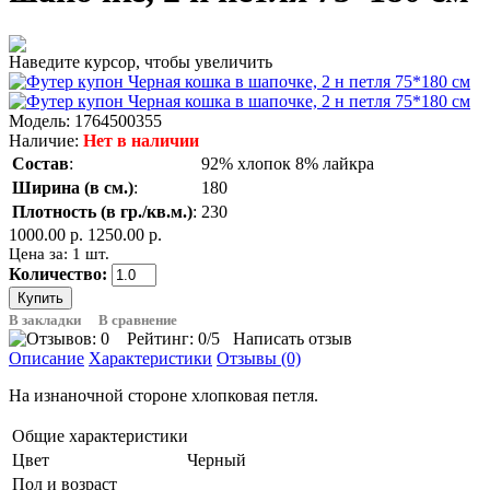
Наведите курсор, чтобы увеличить
Модель:
1764500355
Наличие:
Нет в наличии
Состав
:
92% хлопок 8% лайкра
Ширина (в см.)
:
180
Плотность (в гр./кв.м.)
:
230
1000.00 р.
1250.00 р.
Цена за: 1 шт.
Количество:
В закладки
В сравнение
Рейтинг:
0
/5
Написать отзыв
Описание
Характеристики
Отзывы (0)
На изнаночной стороне хлопковая петля.
Общие характеристики
Цвет
Черный
Пол и возраст