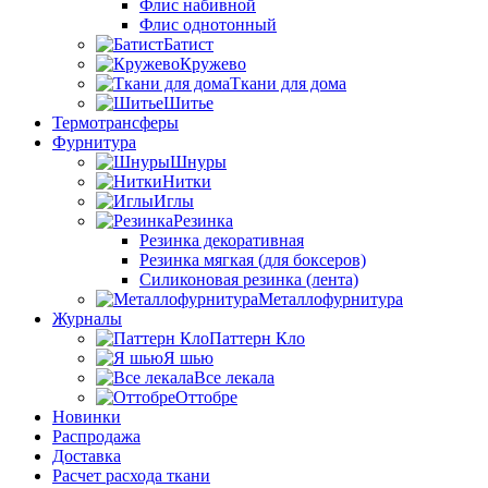
Флис набивной
Флис однотонный
Батист
Кружево
Ткани для дома
Шитье
Термотрансферы
Фурнитура
Шнуры
Нитки
Иглы
Резинка
Резинка декоративная
Резинка мягкая (для боксеров)
Силиконовая резинка (лента)
Металлофурнитура
Журналы
Паттерн Кло
Я шью
Все лекала
Оттобре
Новинки
Распродажа
Доставка
Расчет расхода ткани