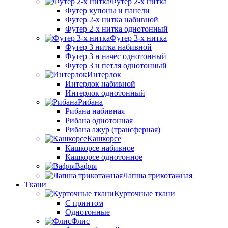
Футер 2-х нитка
Футер купоны и панели
Футер 2-х нитка набивной
Футер 2-х нитка однотонный
Футер 3-х нитка
Футер 3 нитка набивной
Футер 3 н начес однотонный
Футер 3 н петля однотонный
Интерлок
Интерлок набивной
Интерлок однотонный
Рибана
Рибана набивная
Рибана однотонная
Рибана ажур (трансферная)
Кашкорсе
Кашкорсе набивное
Кашкорсе однотонное
Вафля
Лапша трикотажная
Ткани
Курточные ткани
С принтом
Однотонные
Флис