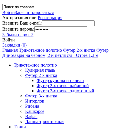
Войти
Зарегистрироваться
Авторизация или
Регистрация
Введите Ваш e-mail:
Введите пароль:
Забыли пароль?
Войти
Закладки (0)
Главная
Трикотажное полотно
Футер 2-х нитка
Футер
Динозавры на черном, 2 н петля с/л - Отрез 1,3 м
Трикотажное полотно
Кулирная гладь
Футер 2-х нитка
Футер купоны и панели
Футер 2-х нитка набивной
Футер 2-х нитка однотонный
Футер 3-х нитка
Интерлок
Рибана
Кашкорсе
Вафля
Лапша трикотажная
Ткани