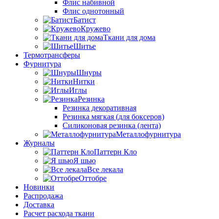
Флис набивной
Флис однотонный
Батист
Кружево
Ткани для дома
Шитье
Термотрансферы
Фурнитура
Шнуры
Нитки
Иглы
Резинка
Резинка декоративная
Резинка мягкая (для боксеров)
Силиконовая резинка (лента)
Металлофурнитура
Журналы
Паттерн Кло
Я шью
Все лекала
Оттобре
Новинки
Распродажа
Доставка
Расчет расхода ткани