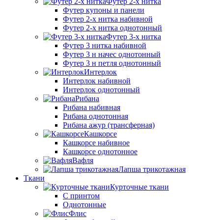
Футер 2-х нитка
Футер купоны и панели
Футер 2-х нитка набивной
Футер 2-х нитка однотонный
Футер 3-х нитка
Футер 3 нитка набивной
Футер 3 н начес однотонный
Футер 3 н петля однотонный
Интерлок
Интерлок набивной
Интерлок однотонный
Рибана
Рибана набивная
Рибана однотонная
Рибана ажур (трансферная)
Кашкорсе
Кашкорсе набивное
Кашкорсе однотонное
Вафля
Лапша трикотажная
Ткани
Курточные ткани
С принтом
Однотонные
Флис