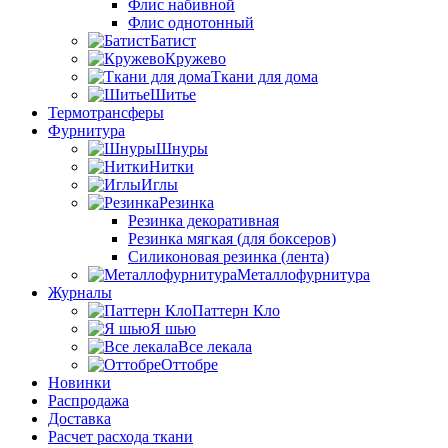
Флис набивной
Флис однотонный
Батист
Кружево
Ткани для дома
Шитье
Термотрансферы
Фурнитура
Шнуры
Нитки
Иглы
Резинка
Резинка декоративная
Резинка мягкая (для боксеров)
Силиконовая резинка (лента)
Металлофурнитура
Журналы
Паттерн Кло
Я шью
Все лекала
Оттобре
Новинки
Распродажа
Доставка
Расчет расхода ткани