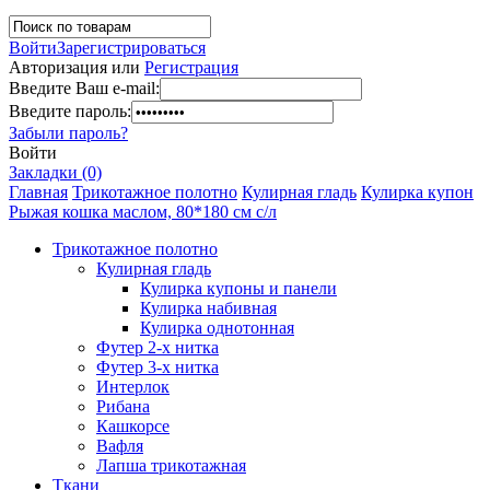
Войти
Зарегистрироваться
Авторизация или
Регистрация
Введите Ваш e-mail:
Введите пароль:
Забыли пароль?
Войти
Закладки (0)
Главная
Трикотажное полотно
Кулирная гладь
Кулирка купон
Рыжая кошка маслом, 80*180 см с/л
Трикотажное полотно
Кулирная гладь
Кулирка купоны и панели
Кулирка набивная
Кулирка однотонная
Футер 2-х нитка
Футер 3-х нитка
Интерлок
Рибана
Кашкорсе
Вафля
Лапша трикотажная
Ткани